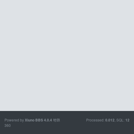
Powered by
地铁
Processed:
, SQL:
Xiuno BBS
4.0.4
0.012
12
360