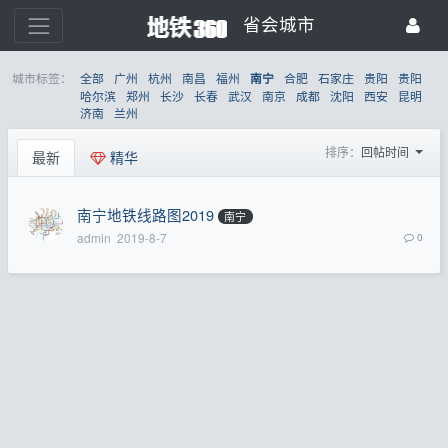
省会城市
城市标签：
全部
广州
杭州
南昌
福州
合肥
石家庄
贵阳
贵阳
南宁
哈尔滨
郑州
长沙
长春
武汉
南京
成都
沈阳
西安
昆明
济南
兰州
排序：
回帖时间
最新
精华
南宁地铁线路图2019
南宁
admin
2019-8-7
0