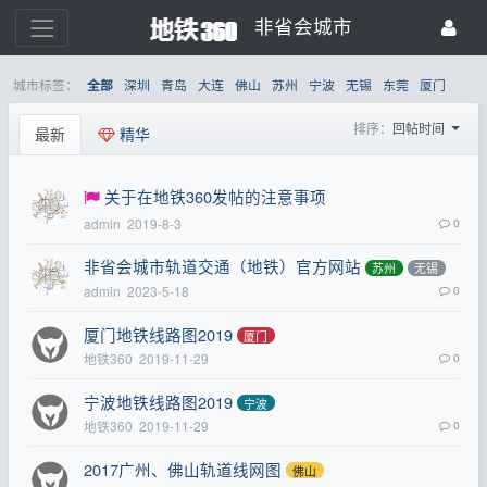
非省会城市
城市标签：
深圳
青岛
大连
佛山
苏州
宁波
无锡
东莞
厦门
全部
排序：
回帖时间
最新
精华
关于在地铁360发帖的注意事项
admin
2019-8-3
0
非省会城市轨道交通（地铁）官方网站
苏州
无锡
admin
2023-5-18
0
厦门地铁线路图2019
厦门
地铁360
2019-11-29
0
宁波地铁线路图2019
宁波
地铁360
2019-11-29
0
2017广州、佛山轨道线网图
佛山